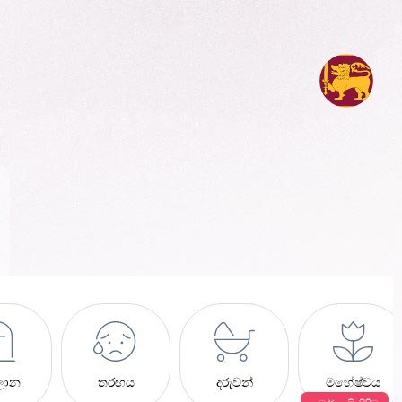
ලාන
තරඟය
දරුවන්
මහේෂ්වය