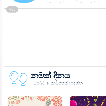
Ads
නමක් දිනය
- ඔබේම e-කාඩ්පතක් සාදන්න