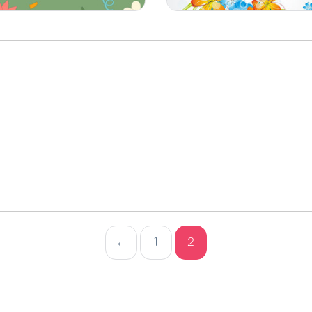
←
1
2