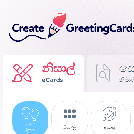
නිසාල්
ස
eCards
නිමාග
නමක්
සියල්ල
අපරමු
දිනය