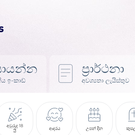
ොයන්න
ප්‍රාර්ථනා
ිය ඉ-කාඩ්
අවශ්‍යතා ලැයිස්තුව
අවුරුදු 18
ආදරය
උපන් දින
කුස
යි