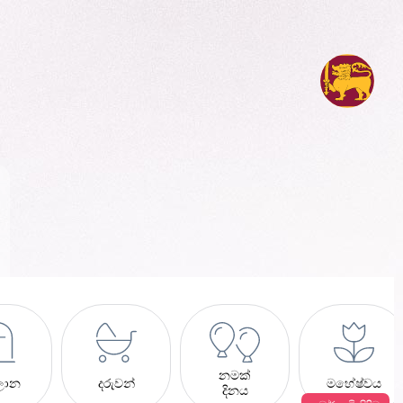
නමක්
ලාන
දරුවන්
මහේෂ්වය
දිනය