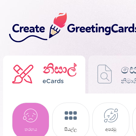
නිසාල්
ස
eCards
නිමාග
තරඟය
සියල්ල
අපරමු