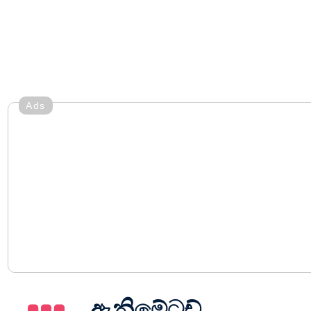
Ads
ඇනිමේටඩ්