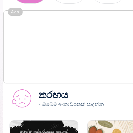
Ads
තරඟය
- ඔබේම e-කාඩ්පතක් සාදන්න