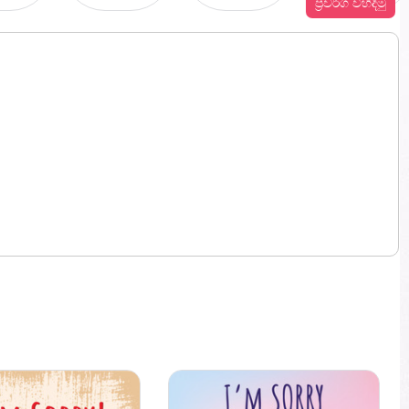
ප්‍රවර්ග විහිදිමු