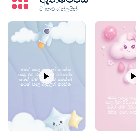
ඊ-කාඩ් ඔන්ලයින්