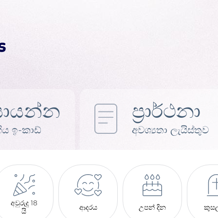
ොයන්න
ප්‍රාර්ථනා
ිය ඉ-කාඩ්
අවශ්‍යතා ලැයිස්තුව
අවුරුදු 18
ආදරය
උපන් දින
කුස
යි