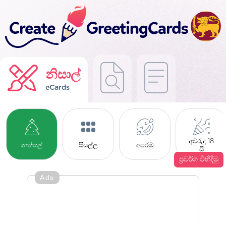
නිසාල්
eCards
අවුරුදු 18
නත්තල්
සියල්ල
අපරමු
යි
ප්‍රවර්ග විහිදිමු
Ads