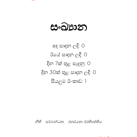
සංඛ්‍යාන
අද සාදන ලදි: 0
ඊයේ සාදන ලදී: 0
දින 7ක් තුළ සෑදුනු: 0
දින 30ක් තුළ සාදන ලදි: 0
සියලුම ඊ-කාඩ්: 1
නීති
සම්බන්ධතා
රහස්යතා ප්රතිපත්තිය