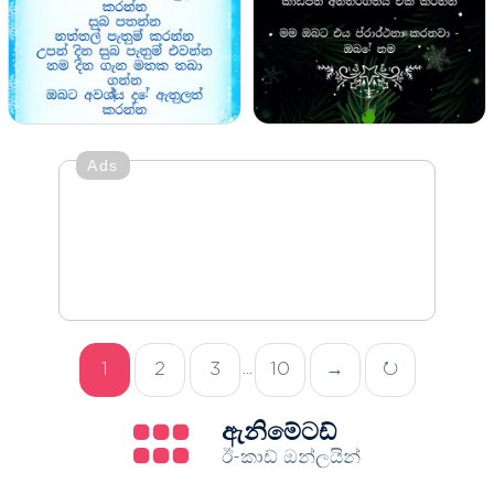
Ads
1
2
3
10
→
↻
...
ඇනිමේටඩ්
ඊ-කාඩ් ඔන්ලයින්