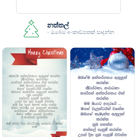
නත්තල්
- ඔබේම e-කාඩ්පතක් සාදන්න