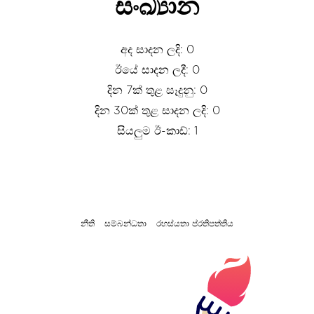
සංඛ්‍යාන
අද සාදන ලදි: 0
ඊයේ සාදන ලදී: 0
දින 7ක් තුළ සෑදුනු: 0
දින 30ක් තුළ සාදන ලදි: 0
සියලුම ඊ-කාඩ්: 1
නීති
සම්බන්ධතා
රහස්යතා ප්රතිපත්තිය