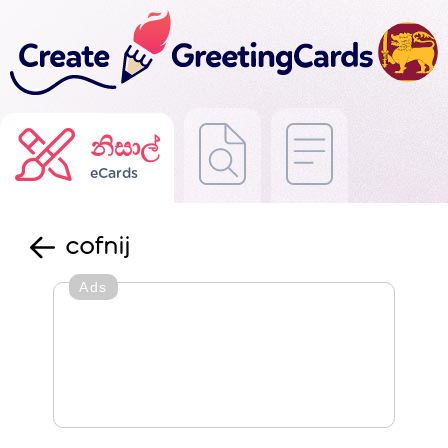
නිසාල්
eCards
cofnij
Ads