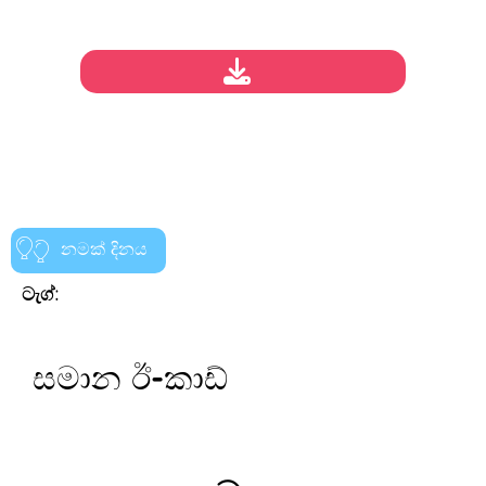
නමක් දිනය
ටැග්:
සමාන ඊ-කාඩ්