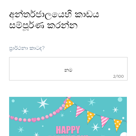
අන්තර්ජාලයෙහි කාඩය
සම්පූර්ණ කරන්න
ප්‍රාර්ථනා කාටද?
2/100